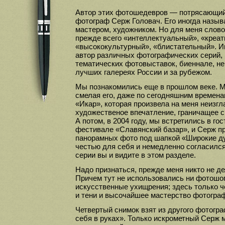
Автор этих фотошедевров — потрясающий,
фотограф Серж Головач. Его иногда назы
мастером, художником. Но для меня слово
прежде всего «интеллектуальный», «креа
«высококультурный», «блистательный». Им
автор различных фотографических серий, 
тематических фотовыставок, биеннале, не
лучших галереях России и за рубежом.
Мы познакомились еще в прошлом веке. Ме
смелая его, даже по сегодняшним времена
«Икар», которая произвела на меня неизг
художественое впечатление, граничащее 
А потом, в 2004 году, мы встретились в го
фестивале «Славянский базар», и Серж п
панорамных фото под шапкой «Широкие ду
честью для себя и немедленно согласился
серии вы и видите в этом разделе.
Надо признаться, прежде меня никто не д
Причем тут не использовались ни фотошоп
искусственные ухищрения; здесь только че
и тени и высочайшее мастерство фотогра
Четвертый снимок взят из другого фотогр
себя в руках». Только искрометный Серж м