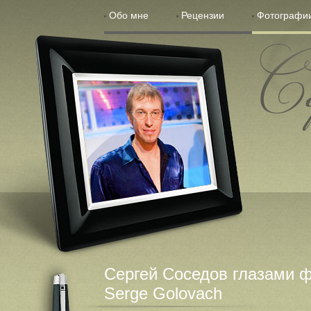
Обо мне
Рецензии
Фотографи
Сергей С
Сергей Соседов глазами 
Serge Golovach