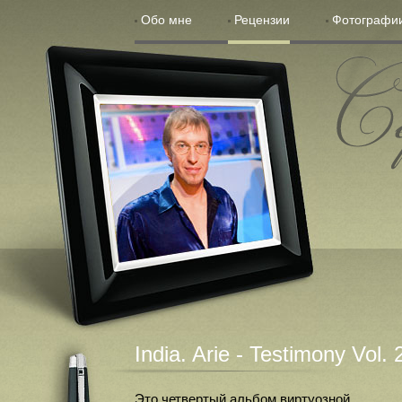
Обо мне
Рецензии
Фотографи
Сергей С
India. Arie - Testimony Vol. 
Это четвертый альбом виртуозной