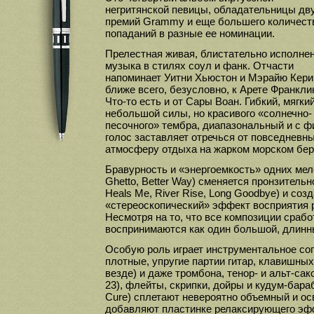
негритянской певицы, обладательницы дв
премий Grammy и еще большего количест
попаданий в разные ее номинации.
Прелестная живая, блистательно исполне
музыка в стилях соул и фанк. Отчасти
напоминает Уитни Хьюстон и Мэрайю Кери
ближе всего, безусловно, к Арете Франкли
Что-то есть и от Сары Воан. Гибкий, мягкий
небольшой силы, но красивого «солнечно-
песочного» тембра, диапазональный и с 
голос заставляет отречься от повседневны
атмосферу отдыха на жарком морском бер
Бравурность и «энергоемкость» одних мел
Ghetto, Better Way) сменяется пронзитель
Heals Me, River Rise, Long Goodbye) и соз
«стереоскопический» эффект восприятия 
Несмотря на то, что все композиции срабо
воспринимаются как один большой, длинн
Особую роль играет инструментальное со
плотные, упругие партии гитар, клавишных
везде) и даже тромбона, тенор- и альт-сак
23), флейты, скрипки, дойры и кудум-бара
Cure) сплетают невероятно объемный и о
добавляют пластинке релаксирующего эфф